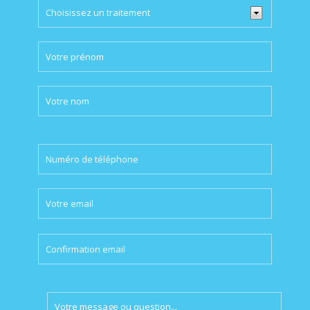
Please
leave
this
field
empty.