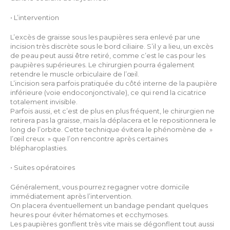
• L’intervention
L’excès de graisse sous les paupières sera enlevé par une
incision très discrète sous le bord ciliaire. S’il y a lieu, un excès
de peau peut aussi être retiré, comme c’est le cas pour les
paupières supérieures. Le chirurgien pourra également
retendre le muscle orbiculaire de l’œil.
L’incision sera parfois pratiquée du côté interne de la paupière
inférieure (voie endoconjonctivale), ce qui rend la cicatrice
totalement invisible.
Parfois aussi, et c’est de plus en plus fréquent, le chirurgien ne
retirera pas la graisse, mais la déplacera et le repositionnera le
long de l’orbite. Cette technique évitera le phénomène de »
l’œil creux » que l’on rencontre après certaines
blépharoplasties.
• Suites opératoires
Généralement, vous pourrez regagner votre domicile
immédiatement après l’intervention.
On placera éventuellement un bandage pendant quelques
heures pour éviter hématomes et ecchymoses.
Les paupières gonflent très vite mais se dégonflent tout aussi