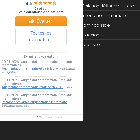
Epilation définitive au laser
Augmentation mammaire
Abdominoplastie
Liposuccion
Rhinoplastie
Esthea clinic
Afficher mon profil