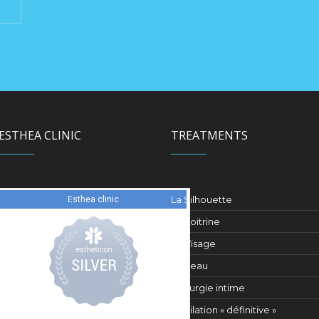
ESTHEA CLINIC
TREATMENTS
La Silhouette
La Poitrine
Le Visage
La Peau
Chirurgie intime
L’épilation « définitive »