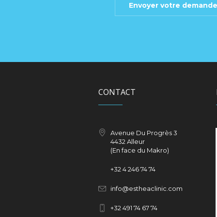
CONTACT
Avenue Du Progrès 3
4432 Alleur
(En face du Makro)
+32
4 246 74 74
info@estheaclinic.com
+
32 491 74 67 74