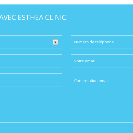
VEC ESTHEA CLINIC
Please
leave
this
field
empty.