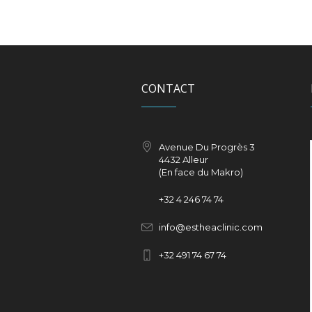
CONTACT
Avenue Du Progrès 3
4432 Alleur
(En face du Makro)
+32
4 246 74 74
info@estheaclinic.com
+
32 491 74 67 74