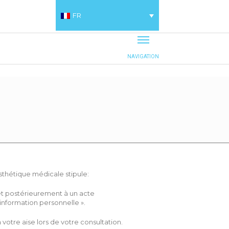
FR
’esthétique médicale stipule:
et postérieurement à un acte
information personnelle ».
otre aise lors de votre consultation.