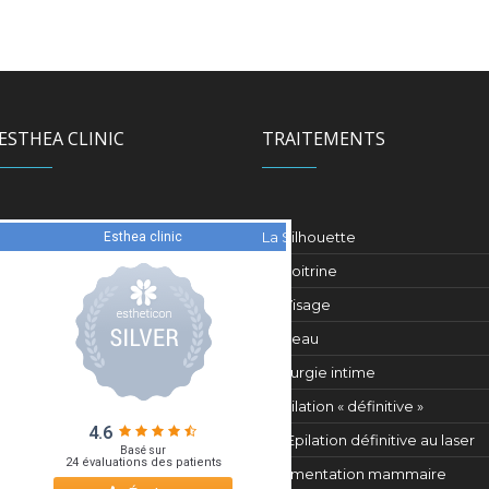
ESTHEA CLINIC
TRAITEMENTS
La Silhouette
La Poitrine
Le Visage
La Peau
Chirurgie intime
L’épilation « définitive »
Epilation définitive au laser
Augmentation mammaire