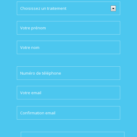
Please
leave
this
field
empty.