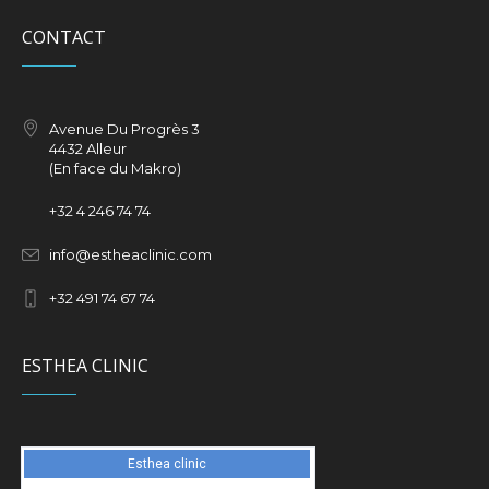
CONTACT
Avenue Du Progrès 3
4432 Alleur
(En face du Makro)
+32
4 246 74 74
info@estheaclinic.com
+
32 491 74 67 74
ESTHEA CLINIC