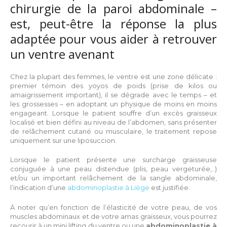
chirurgie de la paroi abdominale –
est, peut-être la réponse la plus
adaptée pour vous aider à retrouver
un ventre avenant
Chez la plupart des femmes, le ventre est une zone délicate :
premier témoin des yoyos de poids (prise de kilos ou
amaigrissement important), il se dégrade avec le temps – et
les grossesses – en adoptant un physique de moins en moins
engageant. Lorsque le patient souffre d’un excès graisseux
localisé et bien défini au niveau de l’abdomen, sans présenter
de relâchement cutané ou musculaire, le traitement repose
uniquement sur une liposuccion.
Lorsque le patient présente une surcharge graisseuse
conjuguée à une peau distendue (plis, peau vergeturée,..)
et/ou un important relâchement de la sangle abdominale,
l’indication d’une
abdominoplastie à Liège
est justifiée.
À noter qu’en fonction de l’élasticité de votre peau, de vos
muscles abdominaux et de votre amas graisseux, vous pourrez
recourir à un mini lifting du ventre ou une
abdominoplastie à