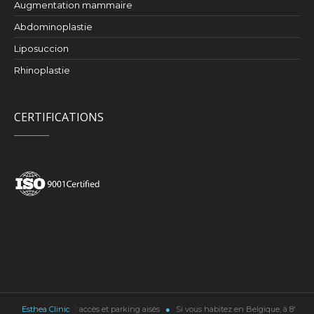
Augmentation mammaire
Abdominoplastie
Liposuccion
Rhinoplastie
CERTIFICATIONS
Esthea Clinic
: accès et parking aisés
●
Si vous habitez en Belgique, à 8'