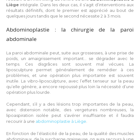
Liège
intégrale. Dans les deux cas, il s’agit d’interventions aux
résultats définitifs, dont le premier est apprécié au bout de
quelques jours tandis que le second nécessite 2 à 3 mois.
Abdominoplastie : la chirurgie de la paroi
abdominale
La paroi abdominale peut, suite aux grossesses, à une prise de
poids, un amaigrissement important… se dégrader avec le
temps. Ces disgrâces sont souvent mal vécues. La
liposculpture permet généralement de remédier à ces
problèmes, et une opération plus importante est souvent
inutile. La vibro-liposculpture, avec l’effet tenseur sur la peau
qu’elle génère, a encore repoussé plus loin la nécessité d’une
opération plus lourde.
Cependant, s’il y a des lésions trop importantes de la peau,
avec distension notable, des vergetures nombreuses, la
lipoaspiration isolée peut s’avérer insuffisante et il faudra
recourir à une
abdominoplastie à Liège
.
En fonction de l’élasticité de la peau, de la qualité des muscles
abdominaux, de la surcharge graisseuse, on aura recours à une