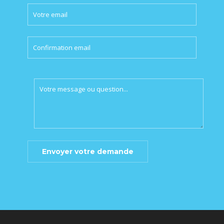
Please
leave
this
field
empty.