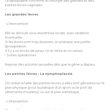
La labioplastie concerne la chirurgie des grandes et des
petites lèvres vaginales.
Les grandes lèvres
• L’intervention
Elle se déroule sous anesthésie locale, avec sédation
éventuelle.
Si les lèvres sont trop épaisses, on pratique une petite
lipoaspiration.
S’il y a un excès de peau, on le retire et on suture.
• Suites opératoires
Reprise des activités sexuelles dès que la gêne a disparu.
Les petites lèvres : La nymphoplastie
On réduit la taille des petites lèvres si elles sont gênantes sur le
plan physique (pour la pratique d’un sport ou le port de
vêtements moulants), ou sur le plan esthétique.
• L’intervention