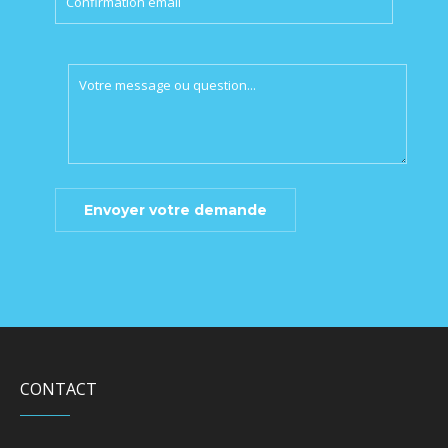
this
field
empty.
CONTACT