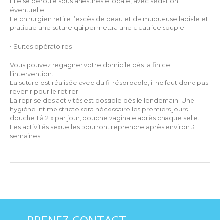
Elle se déroule sous anesthésie locale, avec sédation
éventuelle.
Le chirurgien retire l’excès de peau et de muqueuse labiale et
pratique une suture qui permettra une cicatrice souple.
• Suites opératoires
Vous pouvez regagner votre domicile dès la fin de
l’intervention.
La suture est réalisée avec du fil résorbable, il ne faut donc pas
revenir pour le retirer.
La reprise des activités est possible dès le lendemain. Une
hygiène intime stricte sera nécessaire les premiers jours :
douche 1 à 2 x par jour, douche vaginale après chaque selle.
Les activités sexuelles pourront reprendre après environ 3
semaines.
PRENEZ CONTACT