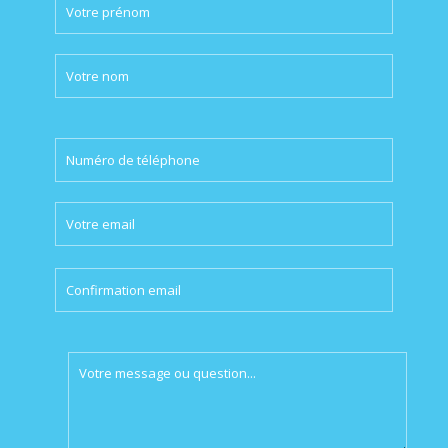
Please
leave
this
field
empty.