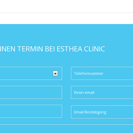
INEN TERMIN BEI ESTHEA CLINIC
Please
leave
this
field
empty.