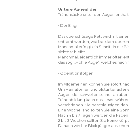
Untere Augenlider
Tränensäcke unter den Augen enthalt
• Der Eingriff
Das überschüssige Fett wird mit eine
entfernt werden, wie bei dem oberen
Manchmal erfolgt ein Schnitt in die Bi
sichtbar bleibt.
Manchmal, eigentlich immer öfter, en
das sog. „Hohle Auge“, welches nach 
• Operationsfolgen
Im Allgemeinen können Sie sofort nac
Um Hämatomen und blutunterlaufenen
Augenlider schwellen schnell an aber 
Tränenbildung kann das Lesen währen
verschrieben. Sie beschleunigen den
Eine Woche lang sollten Sie eine Son
Nach 4 bis 7 Tagen werden die Fäden
2 bis 3 Wochen sollten Sie keine körpe
Danach wird ihr Blick jünger aussehen