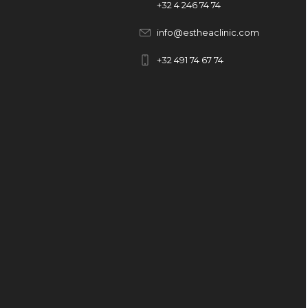
+32
4 246 74 74
info@estheaclinic.com
+
32 491 74 67 74