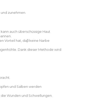
b- und zunehmen.
, kann auch überschüssige Haut
pannen.
en Vorteil hat, daβ keine Narbe
 Augenhöhle. Dank dieser Methode wird
racht.
ropfen und Salben werden
gen die Wunden und Schwellungen.