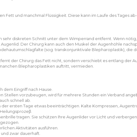
en Fett und manchmal Flüssigkeit. Diese kann im Laufe des Tages a
m sehr diskreten Schnitt unter dem Wimperrand entfernt. Wenn nötig
 Augenlid. Der Chirurg kann auch den Muskel der Augenhöhle nachs
ndehautumschlagfalte (sog. transkonjunktivale Blepharoplastik), die d
tfernt der Chirurg das Fett nicht, sondern verschiebt es entlang der
manchen Blepharoplastiken auftritt, vermieden.
h dem Eingriff nach Hause.
 Stellen vorzubeugen, wird für mehrere Stunden ein Verband angeb
auch schnell ab.
 der ersten Tage etwas beeinträchtigen. Kalte Kompressen, Augent
 Heilungsprozeβ.
nenbrille tragen. Sie schützen Ihre Augenlider vor Licht und verber
 gezogen.
rlichen Aktivitäten ausführen.
 und zwar dauerhaft.