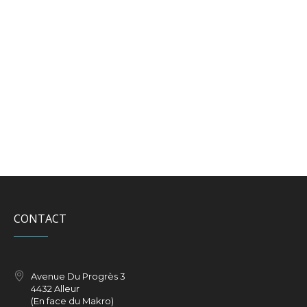
CONTACT
Avenue Du Progrès 3
4432 Alleur
(En face du Makro)