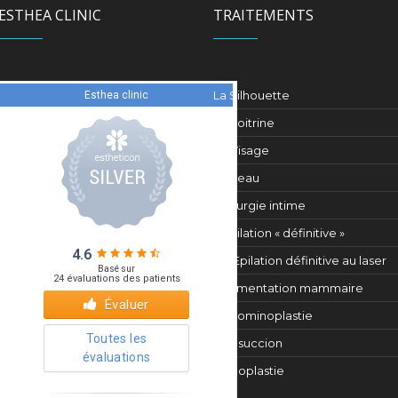
ESTHEA CLINIC
TRAITEMENTS
La Silhouette
La Poitrine
Le Visage
La Peau
Chirurgie intime
L’épilation « définitive »
Epilation définitive au laser
Augmentation mammaire
Abdominoplastie
Liposuccion
Rhinoplastie