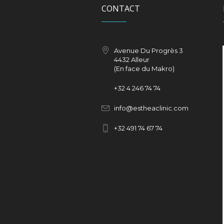
CONTACT
Avenue Du Progrès 3
4432 Alleur
(En face du Makro)
+32
4 246 74 74
info@estheaclinic.com
+
32 491 74 67 74