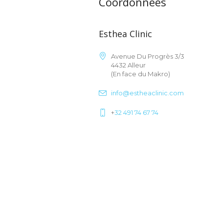
Coordonnées
Esthea Clinic
Avenue Du Progrès 3/3
4432 Alleur
(En face du Makro)
info@estheaclinic.com
+
32 491 74 67 74