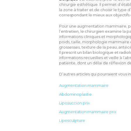
chirurgie esthétique. Il permet d’étab
la zone à traiter et de choisir le type 
correspondant le mieux aux objectifs 
Pour une augmentation mammaire, pa
l’entretien, le chirurgien examine la pa
informations cliniques et morphologiq
poids, taille, morphologie mammaire 
grossesses, texture de la peau, antécé
Il prescrit un bilan biologique et radi
informations recueillies et veille à l’
patiente, dont un délai de réflexion de 
D’autres articles qui pourraient vous in
Augmentation mammaire
Abdominoplastie
Liposuccion prix
Augmentation mammaire prix
Liposculpture