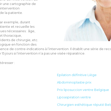
lir une cartographie de
d’intervention
de la patiente.
r exemple, durant
tiente et recueille les
ues nécessaires : âge,
et thoracique,
dents de chirurgie, etc.
ologique en fonction des
absence de contre-indications à l’intervention. Il établit une série de 
15 jours si l’intervention n’a pas une visée réparatrice.
téresser :
Epilation définitive Liège
Abdominoplastie prix
Prix liposuccion ventre Belgique
Lipoaspiration ventre
Chirurgien esthétique réputé Be