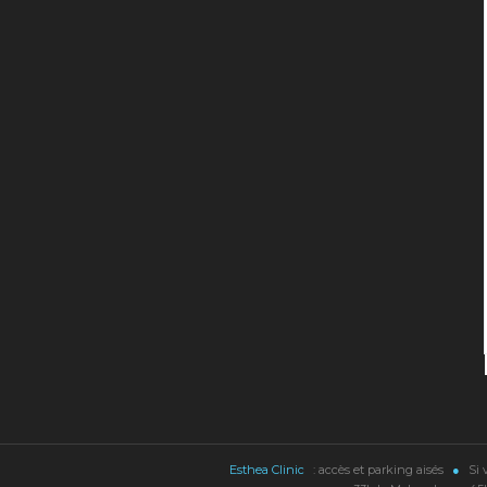
Esthea Clinic
: accès et parking aisés
●
Si 