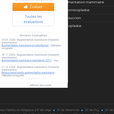
Augmentation mammaire
Abdominoplastie
Liposuccion
Rhinoplastie
Esthea clinic
Afficher mon profil
vous habitez en Belgique, à 8' de Liège
●
15' de Waremme
●
20' de Huy
●
20' de 