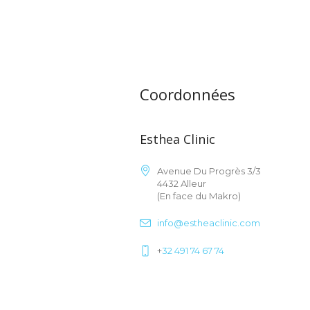
Coordonnées
Esthea Clinic
Avenue Du Progrès 3/3
4432 Alleur
(En face du Makro)
info@estheaclinic.com
+
32 491 74 67 74