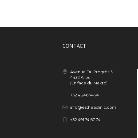
CONTACT
Avenue Du Progrès 3
4432 Alleur
(En face du Makro)
+32
4 246 74 74
info@estheaclinic.com
+
32 491 74 67 74