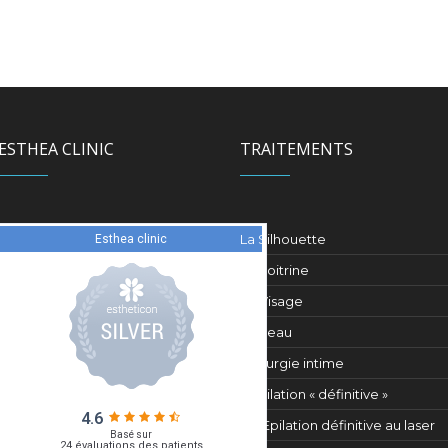
ESTHEA CLINIC
TRAITEMENTS
La Silhouette
La Poitrine
Le Visage
La Peau
Chirurgie intime
L’épilation « définitive »
Epilation définitive au laser