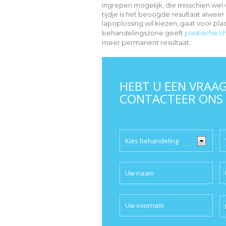
ingrepen mogelijk, die misschien wel 
tijdje is het beoogde resultaat alwee
lapoplossing wil kiezen, gaat voor pl
behandelingszone geeft
plastische ch
meer permanent resultaat.
HEBT U EEN VRAAG
CONTACTEER ONS
P
l
th
f
e