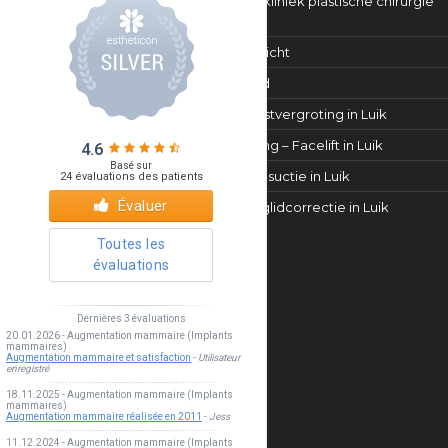
De kliniek plastische chirurgie
Luik
Gezicht
Huid
Borstvergroting in Luik
Lifting – Facelift in Luik
Liposuctie in Luik
Ooglidcorrectie in Luik