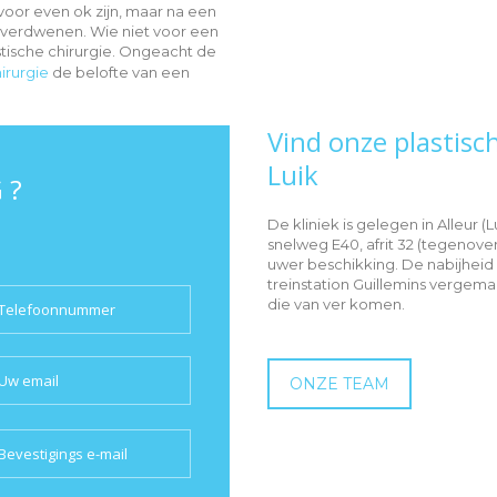
voor even ok zijn, maar na een
r verdwenen. Wie niet voor een
astische chirurgie. Ongeacht de
irurgie
de belofte van een
Vind onze plastisch
Luik
 ?
De kliniek is gelegen in Alleur (
snelweg E40, afrit 32 (tegenover
uwer beschikking. De nabijheid 
treinstation Guillemins vergem
die van ver komen.
ONZE TEAM
lease
eave
is
ield
mpty.