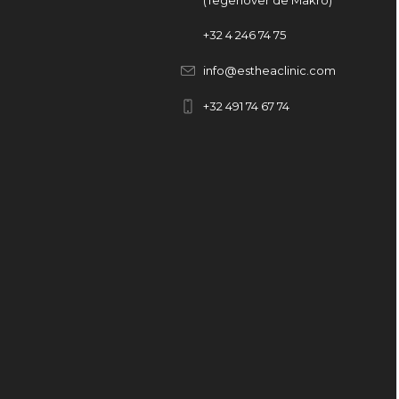
(Tegenover de Makro)
+32
4 246 74 75
info@estheaclinic.com
+
32 491 74 67 74