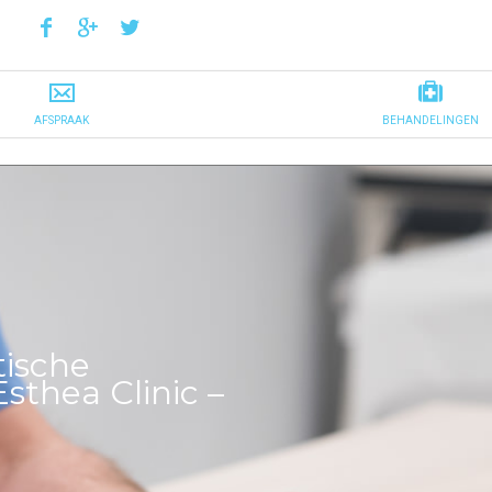
tische
Esthea Clinic –