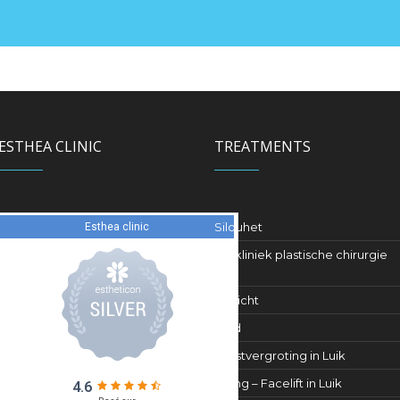
ESTHEA CLINIC
TREATMENTS
Silouhet
De kliniek plastische chirurgie
Luik
Gezicht
Huid
Borstvergroting in Luik
Lifting – Facelift in Luik