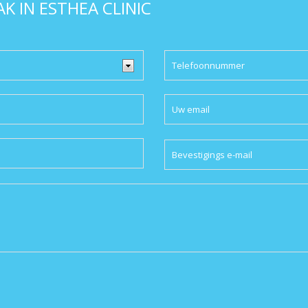
K IN ESTHEA CLINIC
Please
leave
this
field
empty.