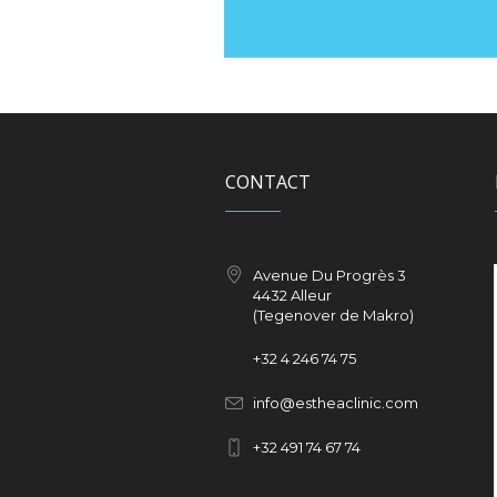
CONTACT
Avenue Du Progrès 3
4432 Alleur
(Tegenover de Makro)
+32
4 246 74 75
info@estheaclinic.com
+
32 491 74 67 74