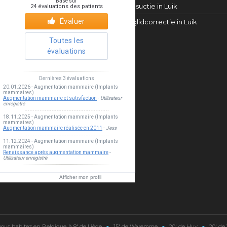
Liposuctie in Luik
Ooglidcorrectie in Luik
Esthea clinic
Afficher mon profil
vous habitez en Belgique, à 8' de Liège
●
15' de Waremme
●
20' de Huy
●
20' de 